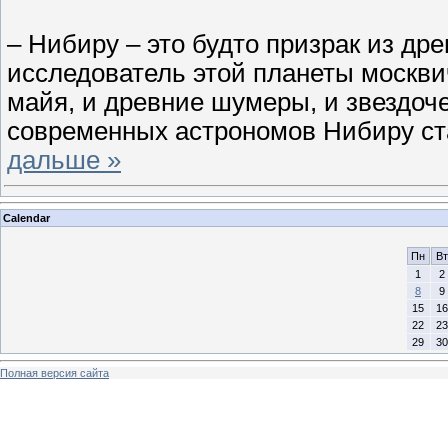
– Нибиру – это будто призрак из дре
исследователь этой планеты москви
майя, и древние шумеры, и звездоч
современных астрономов Нибиру ст
дальше »
Calendar
Пн
Вт
1
2
8
9
15
16
22
23
29
30
Полная версия сайта