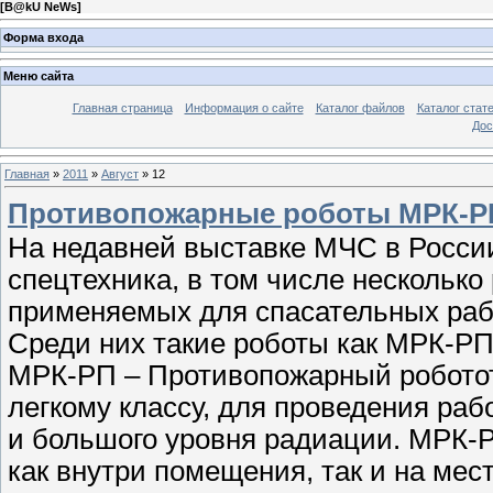
[
B@kU NeWs
]
Форма входа
Меню сайта
Главная страница
Информация о сайте
Каталог файлов
Каталог стат
Дос
Главная
»
2011
»
Август
»
12
Противопожарные роботы МРК-РП,
На недавней выставке МЧС в Росси
спецтехника, в том числе нескольк
применяемых для спасательных раб
Среди них такие роботы как МРК-РП,
МРК-РП – Противопожарный роботот
легкому классу, для проведения раб
и большого уровня радиации. МРК-Р
как внутри помещения, так и на мес