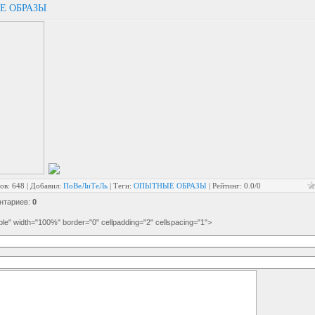
Е ОБРАЗЫ
ов
: 648 |
Добавил
:
ПоВеЛиТеЛь
|
Теги
:
ОПЫТНЫЕ ОБРАЗЫ
|
Рейтинг
:
0.0
/
0
нтариев
:
0
e" width="100%" border="0" cellpadding="2" cellspacing="1">
Имя *