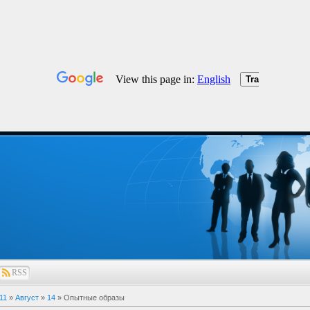
RSS
11
»
Август
»
14
» Опытные образы