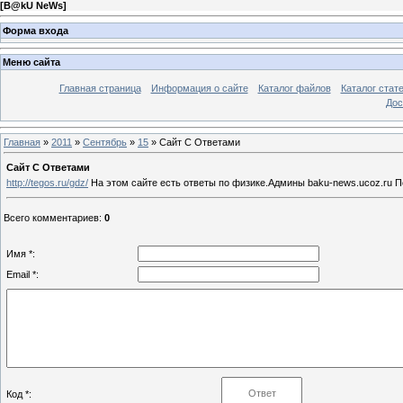
[
B@kU NeWs
]
Форма входа
Меню сайта
Главная страница
Информация о сайте
Каталог файлов
Каталог стат
Дос
Главная
»
2011
»
Сентябрь
»
15
» Сайт С Ответами
Сайт С Ответами
http://tegos.ru/gdz/
На этом сайте есть ответы по физике.Админы baku-news.ucoz.ru П
Всего комментариев
:
0
Имя *:
Email *:
Код *: